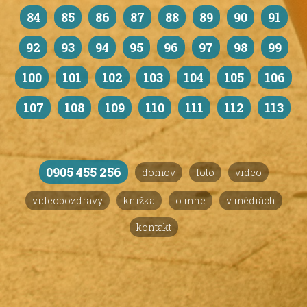
84
85
86
87
88
89
90
91
92
93
94
95
96
97
98
99
100
101
102
103
104
105
106
107
108
109
110
111
112
113
0905 455 256
domov
foto
video
videopozdravy
knižka
o mne
v médiách
kontakt