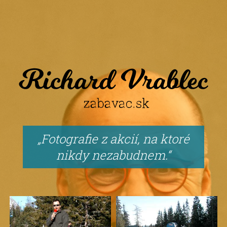
Fotografie z akcií, na ktoré
nikdy nezabudnem.