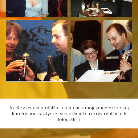
Ak ste zvedaví na ďalšie fotografie z mojej moderátorskej
kariéry, pod každým z týchto čísiel sa ukrýva ďalších 16
fotografií ;).