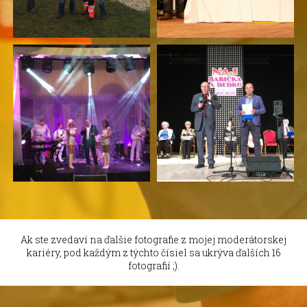
Ak ste zvedaví na ďalšie fotografie z mojej moderátorskej
kariéry, pod každým z týchto čísiel sa ukrýva ďalších 16
fotografií ;).