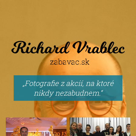
Fotografie z akcií, na ktoré
nikdy nezabudnem.