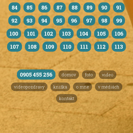
84
85
86
87
88
89
90
91
92
93
94
95
96
97
98
99
100
101
102
103
104
105
106
107
108
109
110
111
112
113
0905 455 256
domov
foto
video
videopozdravy
knižka
o mne
v médiách
kontakt