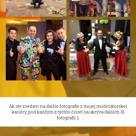
Ak ste zvedaví na ďalšie fotografie z mojej moderátorskej
kariéry, pod každým z týchto čísiel sa ukrýva ďalších 16
fotografií ;).