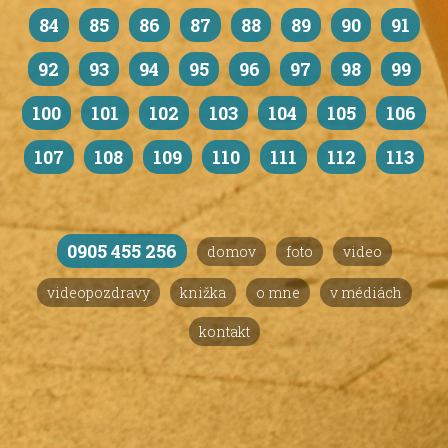
84
85
86
87
88
89
90
91
92
93
94
95
96
97
98
99
100
101
102
103
104
105
106
107
108
109
110
111
112
113
0905 455 256
domov
foto
video
videopozdravy
knižka
o mne
v médiách
kontakt