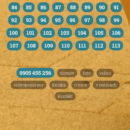
84
85
86
87
88
89
90
91
92
93
94
95
96
97
98
99
100
101
102
103
104
105
106
107
108
109
110
111
112
113
0905 455 256
domov
foto
video
videopozdravy
knižka
o mne
v médiách
kontakt