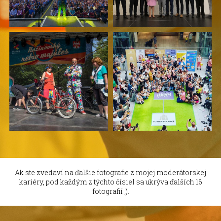
Ak ste zvedaví na ďalšie fotografie z mojej moderátorskej
kariéry, pod každým z týchto čísiel sa ukrýva ďalších 16
fotografií ;).