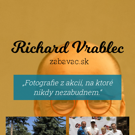
Fotografie z akcií, na ktoré
nikdy nezabudnem.