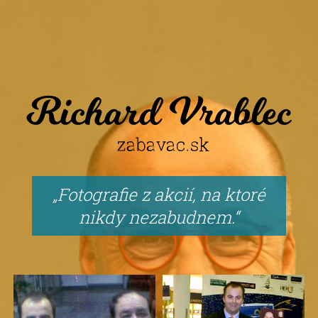
Fotografie z akcií, na ktoré
nikdy nezabudnem.