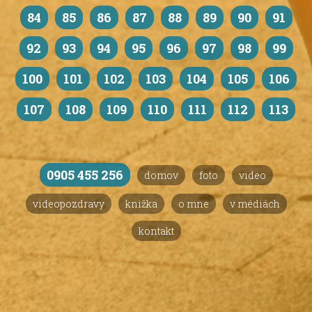
84
85
86
87
88
89
90
91
92
93
94
95
96
97
98
99
100
101
102
103
104
105
106
107
108
109
110
111
112
113
0905 455 256
domov
foto
video
videopozdravy
knižka
o mne
v médiách
kontakt