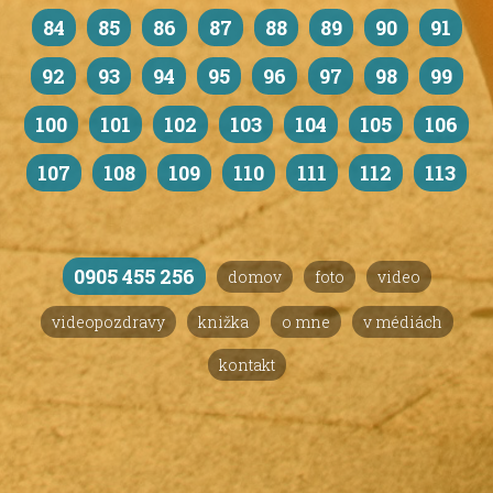
84
85
86
87
88
89
90
91
92
93
94
95
96
97
98
99
100
101
102
103
104
105
106
107
108
109
110
111
112
113
0905 455 256
domov
foto
video
videopozdravy
knižka
o mne
v médiách
kontakt