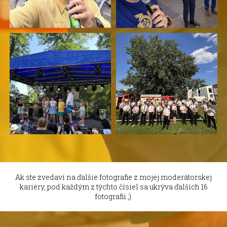
Ak ste zvedaví na ďalšie fotografie z mojej moderátorskej
kariéry, pod každým z týchto čísiel sa ukrýva ďalších 16
fotografií ;).