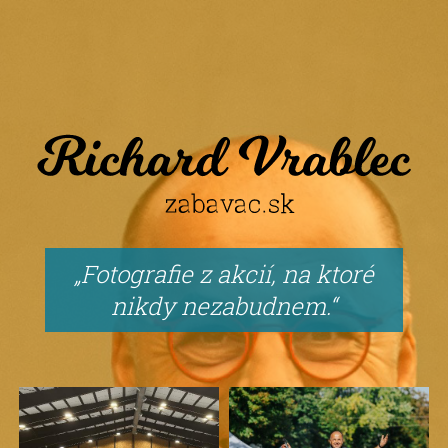
Fotografie z akcií, na ktoré
nikdy nezabudnem.