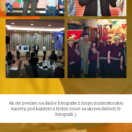
Ak ste zvedaví na ďalšie fotografie z mojej moderátorskej
kariéry, pod každým z týchto čísiel sa ukrýva ďalších 16
fotografií ;).