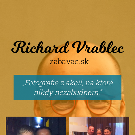
Fotografie z akcií, na ktoré
nikdy nezabudnem.