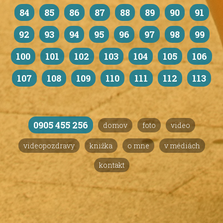
84
85
86
87
88
89
90
91
92
93
94
95
96
97
98
99
100
101
102
103
104
105
106
107
108
109
110
111
112
113
0905 455 256
domov
foto
video
videopozdravy
knižka
o mne
v médiách
kontakt