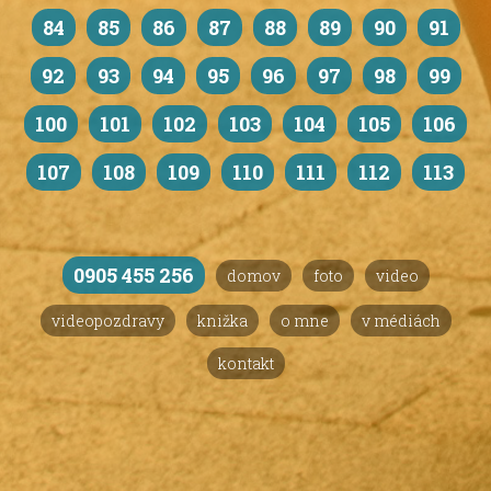
84
85
86
87
88
89
90
91
92
93
94
95
96
97
98
99
100
101
102
103
104
105
106
107
108
109
110
111
112
113
0905 455 256
domov
foto
video
videopozdravy
knižka
o mne
v médiách
kontakt