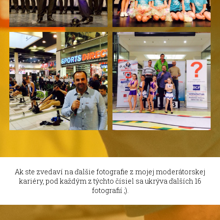
Ak ste zvedaví na ďalšie fotografie z mojej moderátorskej
kariéry, pod každým z týchto čísiel sa ukrýva ďalších 16
fotografií ;).