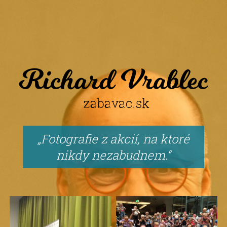
Fotografie z akcií, na ktoré
nikdy nezabudnem.