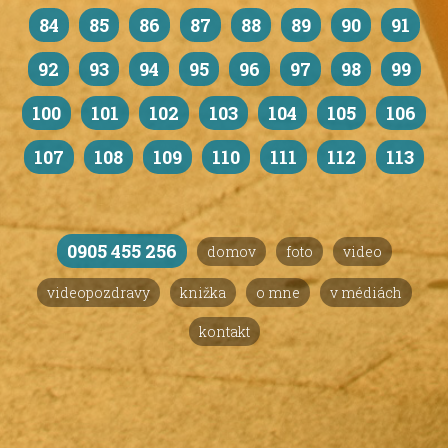
84
85
86
87
88
89
90
91
92
93
94
95
96
97
98
99
100
101
102
103
104
105
106
107
108
109
110
111
112
113
0905 455 256
domov
foto
video
videopozdravy
knižka
o mne
v médiách
kontakt