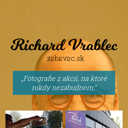
Fotografie z akcií, na ktoré
nikdy nezabudnem.