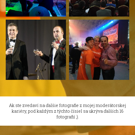
Ak ste zvedaví na ďalšie fotografie z mojej moderátorskej
kariéry, pod každým z týchto čísiel sa ukrýva ďalších 16
fotografií ;).