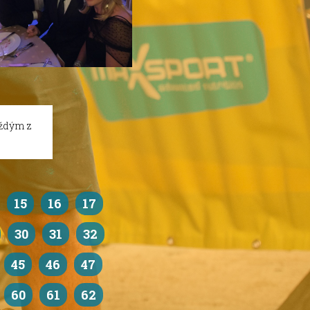
aždým z
15
16
17
30
31
32
45
46
47
60
61
62