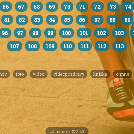
66
67
68
69
70
71
72
73
74
81
82
83
84
85
86
87
88
89
96
97
98
99
100
101
102
103
107
108
109
110
111
112
113
mov
foto
video
videopozdravy
knižka
o mne
zabavac.sk © 2026