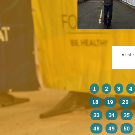
Ak ste
1
2
3
4
18
19
20
33
34
35
48
49
50