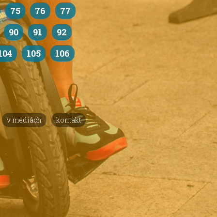
75
76
77
90
91
92
104
105
106
v médiách
kontakt