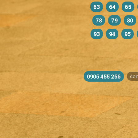
63
64
65
78
79
80
93
94
95
0905 455 256
do