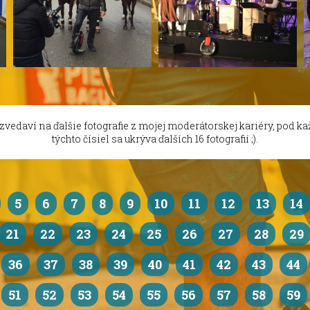
 zvedaví na ďalšie fotografie z mojej moderátorskej kariéry, pod k
týchto čísiel sa ukrýva ďalších 16 fotografií ;).
5
6
7
8
9
10
11
12
13
14
21
22
23
24
25
26
27
28
29
36
37
38
39
40
41
42
43
44
51
52
53
54
55
56
57
58
59